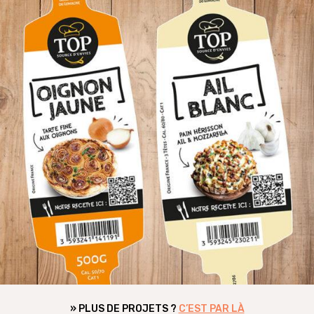
ert – site vitrine
Top Alliance ga
EDITION
IDENTITÉ
PACKAGING
,
,
» PLUS DE PROJETS ?
C’EST PAR LÀ