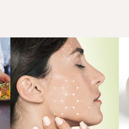
rs
Actichem