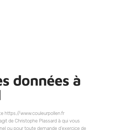
es données à
l
ite https://www.couleurpollen.fr
git de Christophe Plassard à qui vous
nel ou pour toute demande d’exercice de