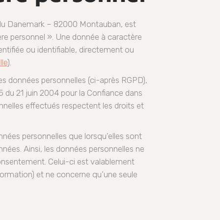
nue du Danemark – 82000 Montauban, est
tère personnel ». Une donnée à caractère
tifiée ou identifiable, directement ou
lle
).
es données personnelles (ci-après RGPD),
75 du 21 juin 2004 pour la Confiance dans
elles effectués respectent les droits et
nnées personnelles que lorsqu’elles sont
onnées. Ainsi, les données personnelles ne
consentement. Celui-ci est valablement
information) et ne concerne qu’une seule