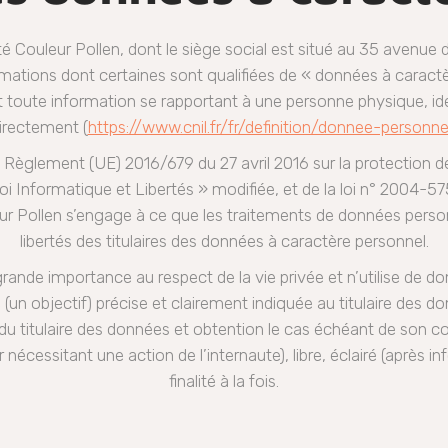
iété Couleur Pollen, dont le siège social est situé au 35 ave
ormations dont certaines sont qualifiées de « données à carac
 toute information se rapportant à une personne physique, iden
irectement (
https://www.cnil.fr/fr/definition/donnee-personne
Règlement (UE) 2016/679 du 27 avril 2016 sur la protection d
 Loi Informatique et Libertés » modifiée, et de la loi n° 2004-5
r Pollen s’engage à ce que les traitements de données personn
libertés des titulaires des données à caractère personnel.
rande importance au respect de la vie privée et n’utilise de do
 (un objectif) précise et clairement indiquée au titulaire des d
du titulaire des données et obtention le cas échéant de son 
 nécessitant une action de l’internaute), libre, éclairé (après 
finalité à la fois.