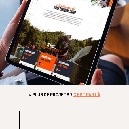
– site vitrine
Maison Serrault –
WEB
» PLUS DE PROJETS ?
C’EST PAR LÀ