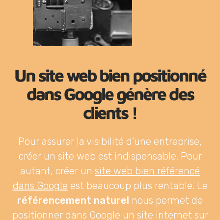
Un site web bien positionné
dans Google génère des
clients !
Pour assurer la visibilité d’une entreprise,
créer un site web est indispensable. Pour
autant, créer un
site web bien référencé
dans Google
est beaucoup plus rentable. Le
référencement naturel
nous permet de
positionner dans Google un site internet sur