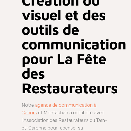
Création du
visuel et des
outils de
communication
pour La Fête
des
Restaurateurs
Notre
agence de communication à
Cahors
et Montauban a collaboré avec
l’Association des Restaurateurs du Tarn-
et-Garonne pour repenser sa